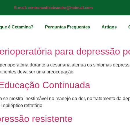
E-mail: centromedicoleandro@hotmail.com
que é Cetamina?
Perguntas Frequentes
Artigos
erioperatória para depressão p
rioperatória durante a cesariana atenua os sintomas depressivo
pacientes deva ser uma preocupação.
 Educação Continuada
 se mostra inestimável no manejo da dor, no tratamento da dep
epiléptico refratário
ressão resistente