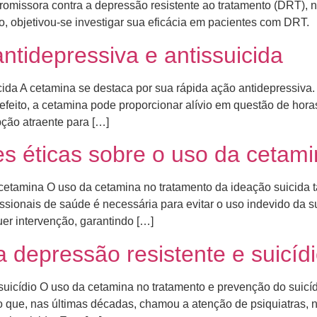
romissora contra a depressão resistente ao tratamento (DRT), 
so, objetivou-se investigar sua eficácia em pacientes com DRT.
ntidepressiva e antissuicida
cida A cetamina se destaca por sua rápida ação antidepressiva. 
feito, a cetamina pode proporcionar alívio em questão de hor
pção atraente para […]
s éticas sobre o uso da cetam
 cetamina O uso da cetamina no tratamento da ideação suicida 
issionais de saúde é necessária para evitar o uso indevido da s
er intervenção, garantindo […]
 depressão resistente e suicíd
suicídio O uso da cetamina no tratamento e prevenção do suicíd
que, nas últimas décadas, chamou a atenção de psiquiatras, ne