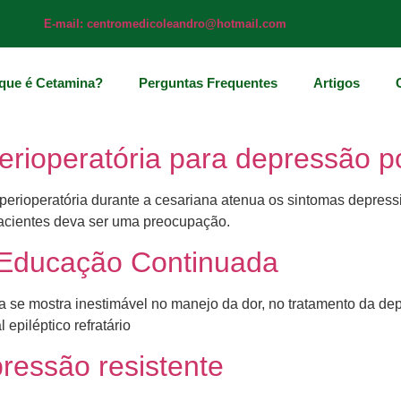
E-mail: centromedicoleandro@hotmail.com
que é Cetamina?
Perguntas Frequentes
Artigos
erioperatória para depressão p
rioperatória durante a cesariana atenua os sintomas depressivo
pacientes deva ser uma preocupação.
 Educação Continuada
 se mostra inestimável no manejo da dor, no tratamento da dep
epiléptico refratário
ressão resistente