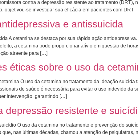
romissora contra a depressão resistente ao tratamento (DRT), 
so, objetivou-se investigar sua eficácia em pacientes com DRT.
ntidepressiva e antissuicida
cida A cetamina se destaca por sua rápida ação antidepressiva. 
feito, a cetamina pode proporcionar alívio em questão de hor
pção atraente para […]
s éticas sobre o uso da cetam
 cetamina O uso da cetamina no tratamento da ideação suicida 
issionais de saúde é necessária para evitar o uso indevido da s
er intervenção, garantindo […]
 depressão resistente e suicíd
suicídio O uso da cetamina no tratamento e prevenção do suicíd
que, nas últimas décadas, chamou a atenção de psiquiatras, ne